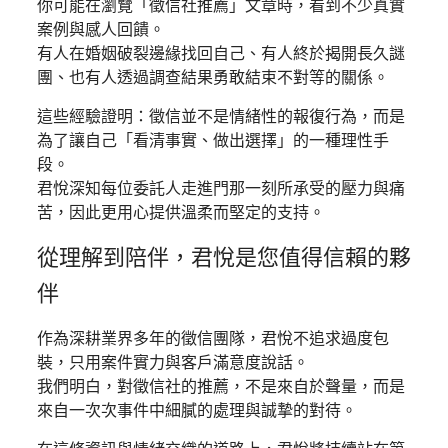
你可能在瀏覽「徵信社推薦」文章時，看到不少真實
案例與感人回饋。
有人在婚姻破裂邊緣找回自己、有人終於揭開長久謎
團、也有人透過調查結果勇敢結束不對等的關係。
這些經驗證明：徵信並不是情緒性的報復行為，而是
為了讓自己「看清事實、做出選擇」的一種理性手
段。
君悅深知每位委託人走進門那一刻所承受的壓力與痛
苦，因此更用心提供溫柔而堅定的支持。
從理解到陪伴，君悅是您值得信賴的夥
伴
作為深耕業界多年的徵信團隊，君悅不追求過度包
裝，只用案件實力與客戶滿意度說話。
我們明白，對徵信社的推薦，不是來自於聲量，而是
來自一次次事件中細膩的處理與誠摯的對待。