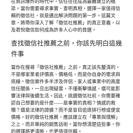
在資訊爆炸的時代中，信任往往成為最難建立的橋
梁。當你需要尋求事實、查明真相，選擇一家值得信
賴的徵信社，就是邁出解決問題的第一步。這篇文
章，將帶你深入了解「徵信社推薦」的真正意義，以
及君悅徵信如何成為許多人心中的首選。
查找徵信社推薦之前，你該先明白這幾
件事
當你在搜尋「徵信社推薦」之前，真正該先釐清的，
不是哪家業者評價高、價格低，而是你自身的需求與
底線。徵信案件多半涉及伴侶、家人或事業中的高度
信任關係，一旦出現疑雲，不僅衝擊情感，還可能影
響法律與後續生活。因此，挑選徵信社前，你需要確
認自己想要的是什麼——是事實的真相？情感的救
贖？還是法律的證據？而不是盲目追逐排行榜或便宜
價格。好的徵信社推薦，應該建立在「專業與理解」
之上，而非單純的銷售話術。當你想清楚這些事，你
的選擇將更清晰，也更值得信賴。