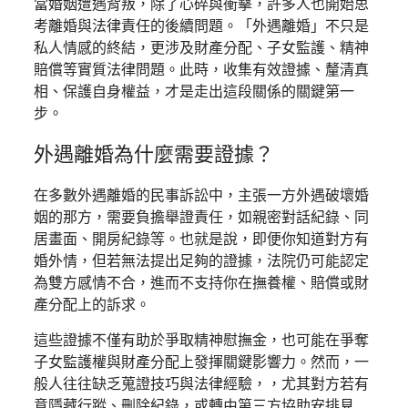
當婚姻遭遇背叛，除了心碎與衝擊，許多人也開始思
考離婚與法律責任的後續問題。「外遇離婚」不只是
私人情感的終結，更涉及財產分配、子女監護、精神
賠償等實質法律問題。此時，收集有效證據、釐清真
相、保護自身權益，才是走出這段關係的關鍵第一
步。
外遇離婚為什麼需要證據？
在多數外遇離婚的民事訴訟中，主張一方外遇破壞婚
姻的那方，需要負擔舉證責任，如親密對話紀錄、同
居畫面、開房紀錄等。也就是說，即便你知道對方有
婚外情，但若無法提出足夠的證據，法院仍可能認定
為雙方感情不合，進而不支持你在撫養權、賠償或財
產分配上的訴求。
這些證據不僅有助於爭取精神慰撫金，也可能在爭奪
子女監護權與財產分配上發揮關鍵影響力。然而，一
般人往往缺乏蒐證技巧與法律經驗，，尤其對方若有
意隱藏行蹤、刪除紀錄，或轉由第三方協助安排見