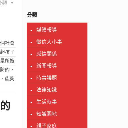
分類
分類
媒體報導
徵信大小事
整個社會
憂起孩子
感情關係
力量所搜
新聞報導
難防的，
時事議題
量，能夠
法律知識
生活時事
視的
知識園地
親子家庭