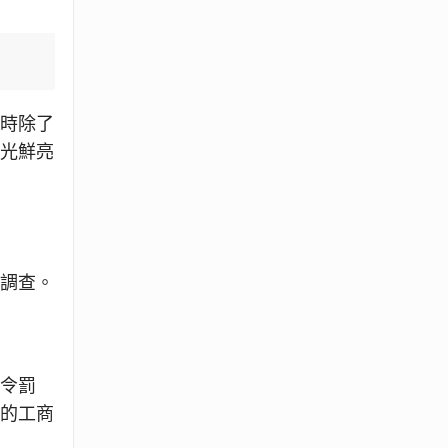
此時除了
被光鮮亮
的調查。
勒令罰
種的工商