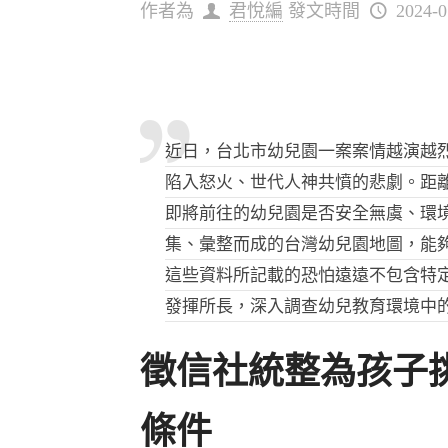
作者為
君悅編
發文時間
2024-0
近日，台北市幼兒園一案案情越演越
陷入怒火、世代人神共憤的悲劇。距
即將前往的幼兒園是否安全無虞、環
集、彙整而成的
台灣幼兒園地圖
，能
這些資料所記載的恐怕遠遠不包含特
發揮所長，深入調查幼兒教育環境中
徵信社
統整為孩子
條件