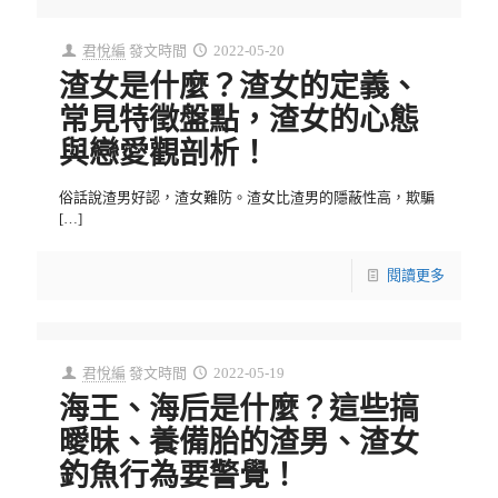
君悅編
發文時間
2022-05-20
渣女是什麼？渣女的定義、
常見特徵盤點，渣女的心態
與戀愛觀剖析！
俗話說渣男好認，渣女難防。渣女比渣男的隱蔽性高，欺騙
[…]
閱讀更多
君悅編
發文時間
2022-05-19
海王、海后是什麼？這些搞
曖昧、養備胎的渣男、渣女
釣魚行為要警覺！