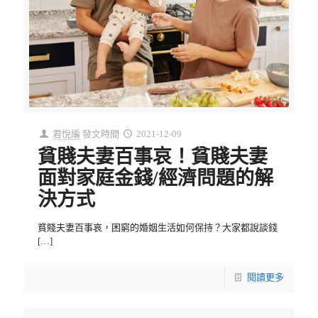
君悅編
發文時間
2021-12-09
貧賤夫妻百事哀！貧賤夫妻
面對家庭金錢/經濟問題的解
決方式
貧賤夫妻百事哀，困窮的婚姻生活如何保持？大家都說談錢
[…]
閱讀更多