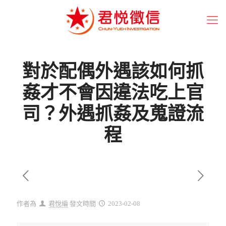
對於配偶外遇該如何抓
姦才不會因違法吃上官
司？外遇抓姦及蒐證流
程
作者為
君悅編
發文時間
2023-02-08