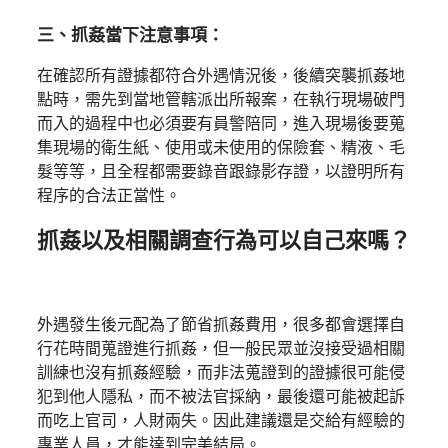
三、抓姦當下注意事項：
在確認所有證據都符合外遇情況後，後續突襲抓姦地
點時，需先到當地管轄派出所報案，在執行現場破門
而入的過程中也必須要有員警陪同，進入現場後要蒐
集現場的衛生紙、使用或未使用的保險套、精液、毛
髮等等，且全程都需要錄音跟錄影存證，以證明所有
程序的合法正當性。
抓姦以及相關調查行為可以自己來嗎？
外遇發生後元配為了節省抓姦費用，很多都會選擇自
行花時間蒐證進行抓姦，但一般民眾並沒接受過相關
訓練也沒有抓姦經驗，而非法蒐證到的證據很可能侵
犯到他人隱私，而不被法官採納，最後還可能被起訴
而吃上官司，人財兩失。因此建議還是交給有經驗的
專業人員，才能達到完美結局。