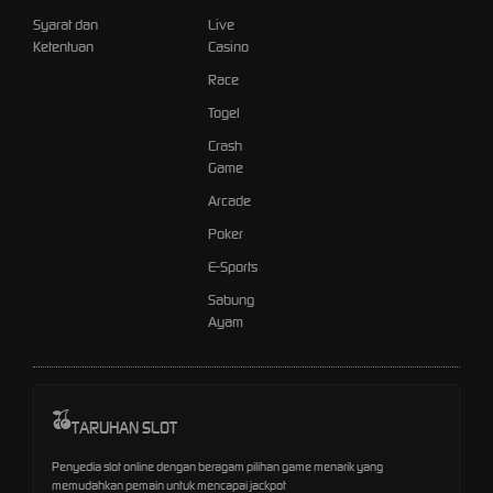
Syarat dan
Live
Ketentuan
Casino
Race
Togel
Crash
Game
Arcade
Poker
E-Sports
Sabung
Ayam
TARUHAN SLOT
Penyedia slot online dengan beragam pilihan game menarik yang
memudahkan pemain untuk mencapai jackpot