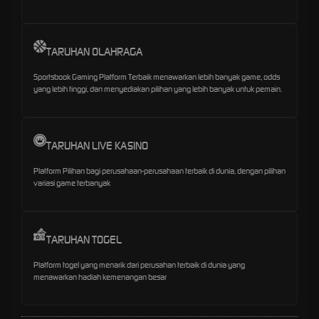
TARUHAN OLAHRAGA
Sportsbook Gaming Platform Terbaik menawarkan lebih banyak game, odds
yang lebih tinggi, dan menyediakan pilihan yang lebih banyak untuk pemain.
TARUHAN LIVE KASINO
Platform Pilihan bagi perusahaan-perusahaan terbaik di dunia, dengan pilihan
variasi game terbanyak
TARUHAN TOGEL
Platform togel yang menarik dari perusahan terbaik di dunia yang
menawarkan hadiah kemenangan besar