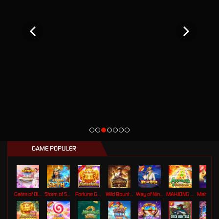
GAME POPULER
Gates of Olympus Roulette
Storm of Seth 2
Fortune Gems
Wild Bounty Showdown
Way of Ninja
MAHJONG 5 DRAGONS
Mahj