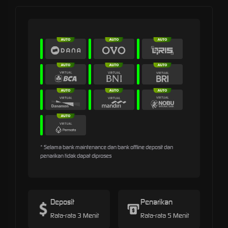
* Selama bank maintenance dan bank offline deposit dan
penarikan tidak dapat diproses
Deposit
Penarikan
Rata-rata 3 Menit
Rata-rata 5 Menit