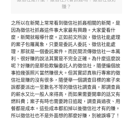
賺？
之所以在新聞上常常看到徵信社抓姦相關的新聞，是
因為徵信社抓姦這件事大家最有興趣。大家愛看什
麼，新聞就報導什麼。正如前文所說，徵信社能處理
的案子包羅萬象，只要是委託人委託、徵信社能處
理，那就是一個委託案件。而民間流傳徵信社一本萬
利、很好賺的說法其實是不完全正確。為什麼這麼說
呢？好賺的是那些欺騙委託人的徵信社，隨便編個故
事拍幾張照片當然賺很大。但其實認真執行專案的徵
信社是賺的沒有很多，隨便舉一個調查目標的案子來
說都要派出一至數名不等的徵信社調查員，那調查員
的薪水又比一般人來得高，而如果需要開車的話又有
燃料費；案子有時也需要跨日追蹤，調查員過夜、用
餐都是成本。這些成本都扣掉以後徵信社才有的賺。
所以徵信社也不是外面想的那麼好賺，別被誤導了！