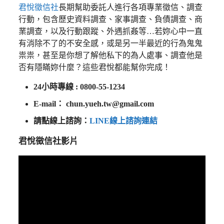
君悅徵信社
長期幫助委託人進行各項專業徵信、調查
行動，包含歷史資料調查、家事調查、負債調查、商
業調查，以及行動跟蹤、外遇抓姦等…若妳心中一直
有消除不了的不安全感，或是另一半最近的行為鬼鬼
祟祟，甚至是你想了解他私下的為人處事、調查他是
否有隱瞞妳什麼？這些君悅都能幫你完成！
24小時專線 : 0800-55-1234
E-mail：
chun.yueh.tw@gmail.com
請點線上諮詢：
LINE線上諮詢連結
君悅徵信社影片