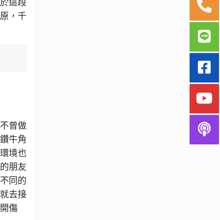
關於這段
復原，千
前不曾做
直鑽牛角
的環境也
新的朋友
與不同的
苦就去接
剖開傷