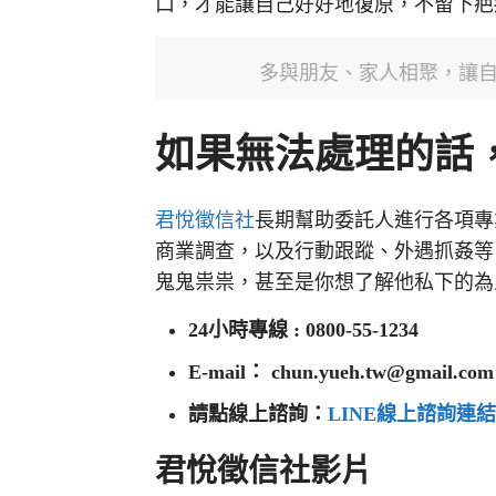
口，才能讓自己好好地復原，不留下疤
多與朋友、家人相聚，讓自己
如果無法處理的話
君悅徵信社
長期幫助委託人進行各項專
商業調查，以及行動跟蹤、外遇抓姦等
鬼鬼祟祟，甚至是你想了解他私下的為
24小時專線 : 0800-55-1234
E-mail：
chun.yueh.tw@gmail.com
請點線上諮詢：
LINE線上諮詢連
君悅徵信社影片