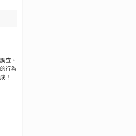
債調查、
近的行為
完成！