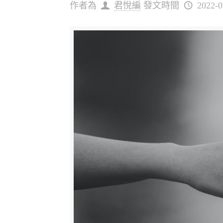
作者為
君悅編
發文時間
2022-0