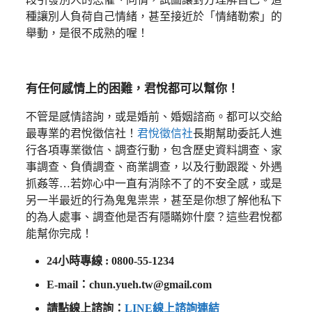
種讓別人負荷自己情緒，甚至接近於「情緒勒索」的
舉動，是很不成熟的喔！
有任何感情上的困難，君悅都可以幫你！
不管是感情諮詢，或是婚前、婚姻諮商。都可以交給
最專業的君悅徵信社！
君悅徵信社
長期幫助委託人進
行各項專業徵信、調查行動，包含歷史資料調查、家
事調查、負債調查、商業調查，以及行動跟蹤、外遇
抓姦等…若妳心中一直有消除不了的不安全感，或是
另一半最近的行為鬼鬼祟祟，甚至是你想了解他私下
的為人處事、調查他是否有隱瞞妳什麼？這些君悅都
能幫你完成！
24小時專線 : 0800-55-1234
E-mail：chun.yueh.tw@gmail.com
請點線上諮詢：
LINE線上諮詢連結