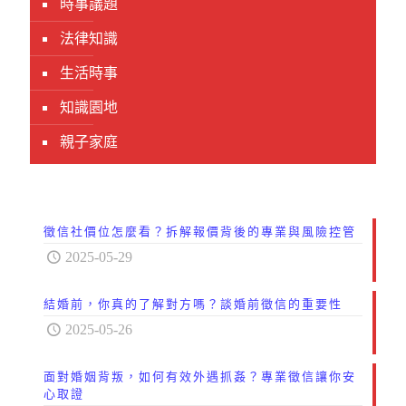
時事議題
法律知識
生活時事
知識園地
親子家庭
徵信社價位怎麼看？拆解報價背後的專業與風險控管
2025-05-29
結婚前，你真的了解對方嗎？談婚前徵信的重要性
2025-05-26
面對婚姻背叛，如何有效外遇抓姦？專業徵信讓你安
心取證