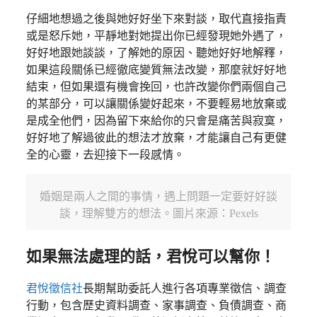
仔細地想過之後與她好好坐下來對談，取代直接指責
或是怒斥她，平靜地對她提出你已經發現她外遇了，
好好地跟她談談，了解她的原因、聽她好好地解釋，
如果這段關係已經徹底變質無法改變，那麼就好好地
結束，但如果還有機會挽回，也許改變你們兩個自己
的某部分，可以讓關係變好起來，不要輕易地放棄或
是成全他們，因為留下來給你的只會是痛苦與寂寞，
好好地了解過彼此的想法才放棄，才能讓自己有更健
全的心靈，去迎接下一段感情。
婚姻是兩人之間的事情，遇上問題一定要好好談
談，理解雙方的想法。圖片來源：Pexels
如果無法處理的話，君悅可以幫你！
君悅徵信社
長期幫助委託人進行各項專業徵信、調查
行動，包含歷史資料調查、家事調查、負債調查、商