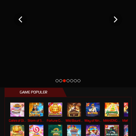
GAME POPULER
Gates of Olympus Roulette
Storm of Seth 2
Fortune Gems
Wild Bounty Showdown
Way of Ninja
MAHJONG 5 DRAGONS
Mahj