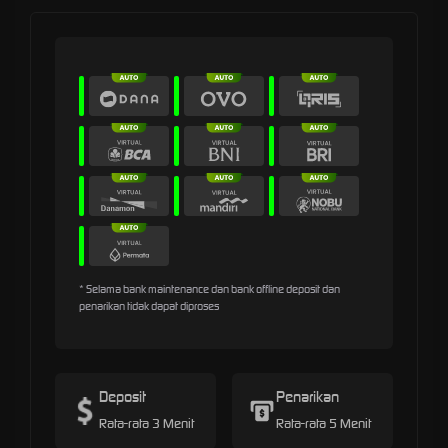
* Selama bank maintenance dan bank offline deposit dan
penarikan tidak dapat diproses
Deposit
Penarikan
Rata-rata 3 Menit
Rata-rata 5 Menit