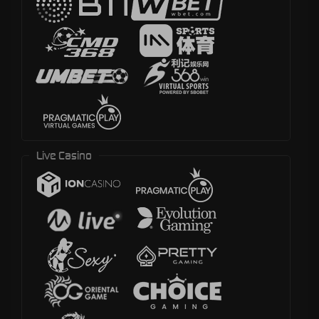
Live Casino