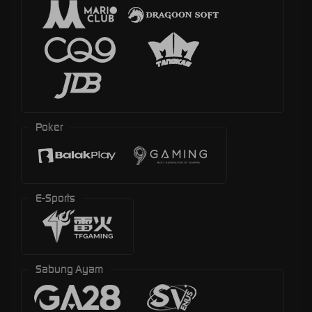
Poker
E-Sports
Sabung Ayam