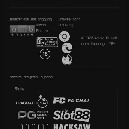
Bersertifikasi Dari
Tanggung
Browser Yang
Jawab
Didukung
Bermain
©2026 Amavi88. Hak
cipta dilindungi | 18+
Platform Penyedia Layanan
Slots