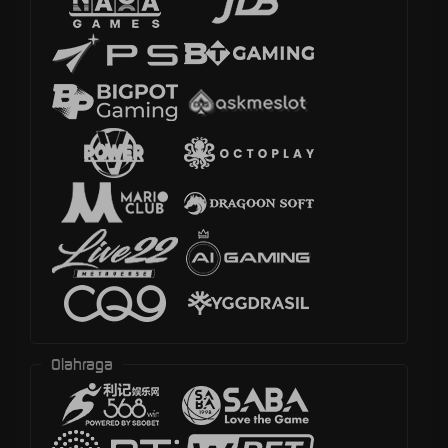
Olahraga