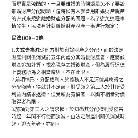
而現實是殘酷的，一旦要離婚的時候還是免不了要談
離婚財產分配問題，這時候有人就會用離婚財產脫產
的方式來規避離婚財產分配的問題。為了避免這種事
情發生，民法有針對離婚財產脫產一事進行規定：
民法1030 – 3條
1.夫或妻為減少他方對於剩餘財產之分配，而於法定
財產制關係消滅前五年內處分其婚後財產者，應將該
財產追加計算，視為現存之婚後財產。但為履行道德
上義務所為之相當贈與，不在此限。
2.前項情形，分配權利人於義務人不足清償其應得之
分配額時，得就其不足額，對受領之第三人於其所受
利益內請求返還。但受領為有償者，以顯不相當對價
取得者為限。
3.前項對第三人之請求權，於知悉其分配權利受侵害
時起二年間不行使而消滅。自法定財產制關係消滅時
起，逾五年者，亦同。