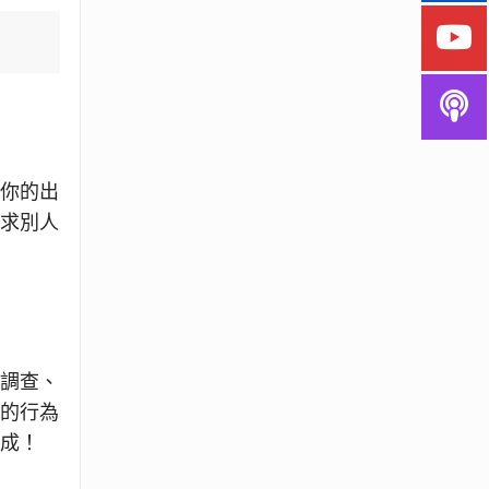
，你的出
強求別人
債調查、
近的行為
完成！