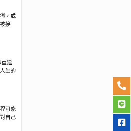
擺盪，或
與被接
想重建
來人生的
歷程可能
會對自己