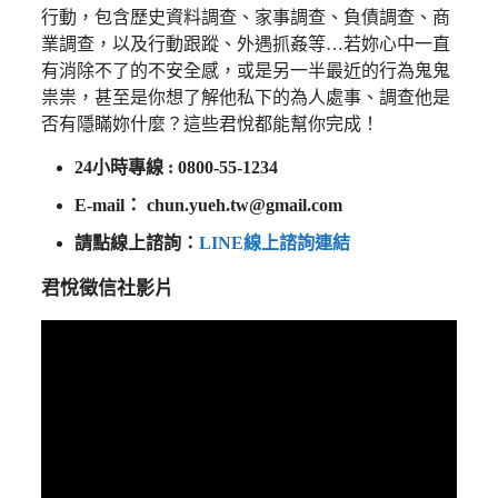
行動，包含歷史資料調查、家事調查、負債調查、商
業調查，以及行動跟蹤、外遇抓姦等…若妳心中一直
有消除不了的不安全感，或是另一半最近的行為鬼鬼
祟祟，甚至是你想了解他私下的為人處事、調查他是
否有隱瞞妳什麼？這些君悅都能幫你完成！
24小時專線 : 0800-55-1234
E-mail：
chun.yueh.tw@gmail.com
請點線上諮詢：
LINE線上諮詢連結
君悅徵信社影片