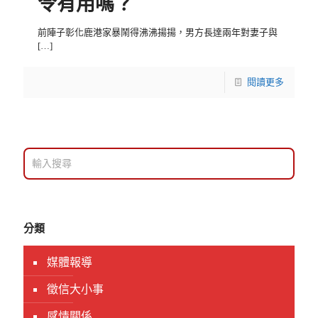
令有用嗎？
前陣子彰化鹿港家暴鬧得沸沸揚揚，男方長達兩年對妻子與
[…]
閱讀更多
分類
媒體報導
徵信大小事
感情關係