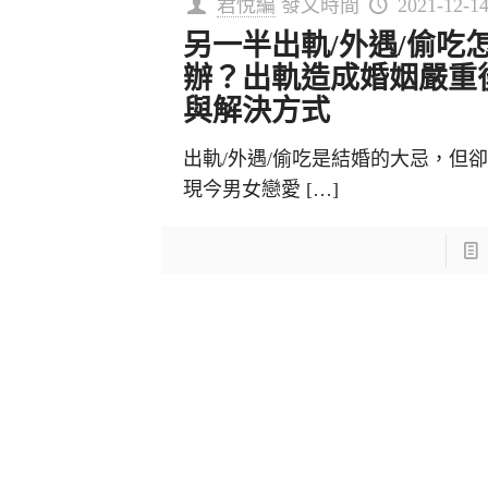
君悅編
發文時間
2021-12-1
另一半出軌/外遇/偷吃
辦？出軌造成婚姻嚴重
與解決方式
出軌/外遇/偷吃是結婚的大忌，但
現今男女戀愛
[…]