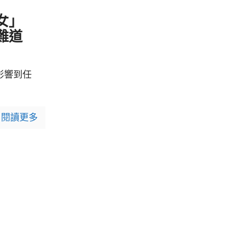
2
女」
難道
影響到任
閱讀更多