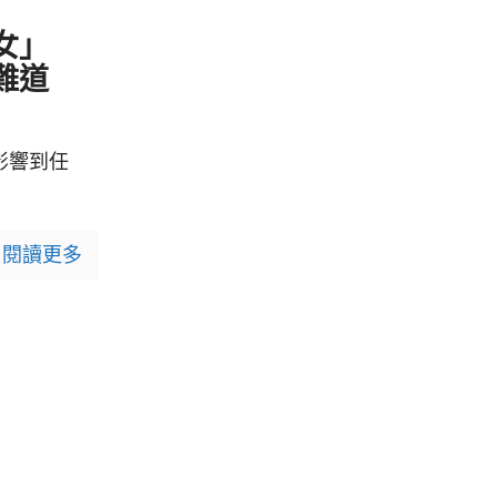
2
女」
難道
影響到任
閱讀更多