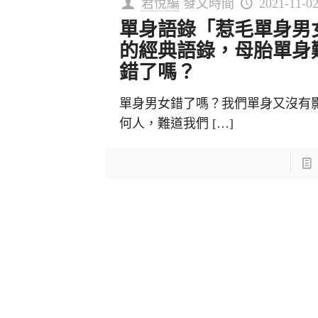
君悅編
發文時間
2021-11-0
單身語錄「惹毛單身男
的經典語錄，母胎單身
錯了嗎？
單身男女錯了嗎？我們單身又沒有
何人，難道我們
[…]