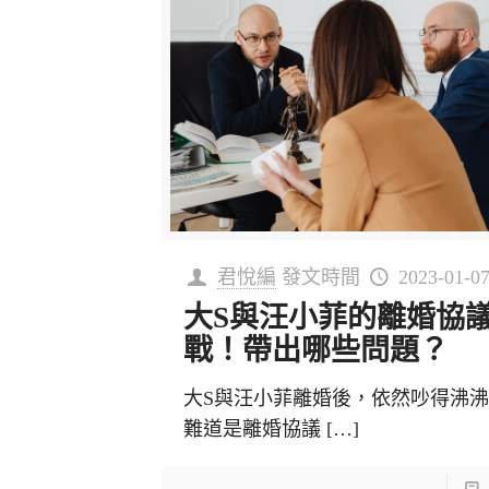
君悅編
發文時間
2023-01-0
大S與汪小菲的離婚協
戰！帶出哪些問題？
大S與汪小菲離婚後，依然吵得沸
難道是離婚協議
[…]