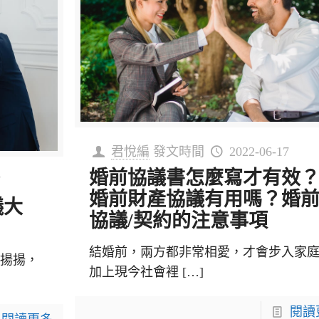
君悅編
發文時間
2022-06-17
婚前協議書怎麼寫才有效
7
婚前財產協議有用嗎？婚
議大
協議/契約的注意事項
結婚前，兩方都非常相愛，才會步入家
沸揚揚，
加上現今社會裡
[…]
閱讀