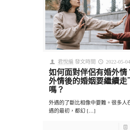
君悅編
發文時間
2022-05-0
如何面對伴侶有婚外情
外情後的婚姻要繼續走
嗎？
外遇的了斷比相像中要難。很多人
遇的最初，都幻
[…]