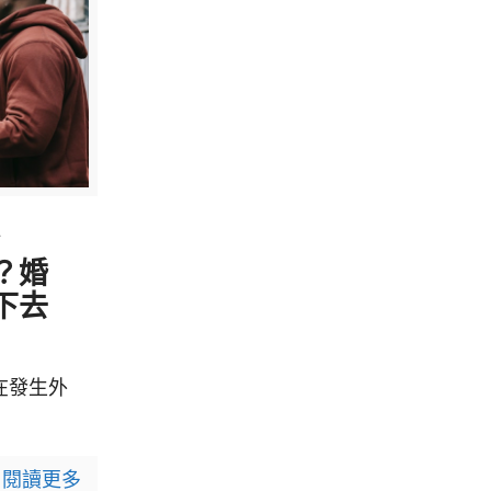
4
？婚
下去
在發生外
閱讀更多