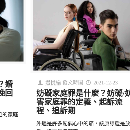
0
君悅編
發文時間
2021-12-23
？婚
挽回
妨礙家庭罪是什麼？妨礙/
害家庭罪的定義、起訴流
程、追訴期
己的家庭
外遇是許多配偶心中的痛，該原諒還是