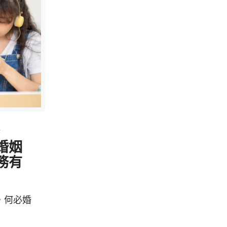
4
婚姻
務有
，何必婚