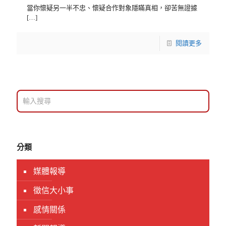
當你懷疑另一半不忠、懷疑合作對象隱瞞真相，卻苦無證據
[…]
閱讀更多
分類
媒體報導
徵信大小事
感情關係