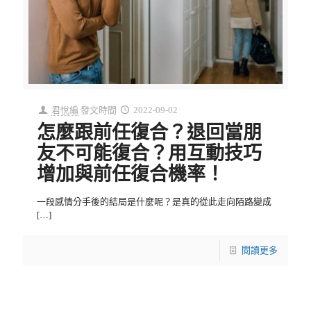
君悅編
發文時間
2022-09-02
怎麼跟前任復合？退回當朋
友不可能復合？用互動技巧
增加與前任復合機率！
一段感情分手後的結局是什麼呢？是真的從此走向陌路變成
[…]
閱讀更多