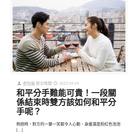
君悅編
發文時間
2022-10-19
和平分手難能可貴！一段關
係結束時雙方該如何和平分
手呢？
熱戀時，對方的一顰一笑都令人心動，身邊滿是粉紅色泡泡
[…]