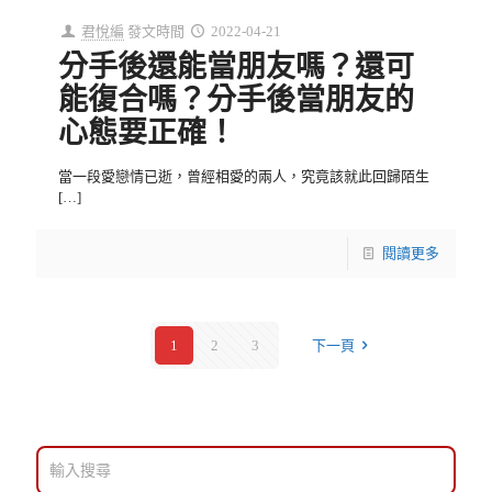
君悅編
發文時間
2022-04-21
分手後還能當朋友嗎？還可
能復合嗎？分手後當朋友的
心態要正確！
當一段愛戀情已逝，曾經相愛的兩人，究竟該就此回歸陌生
[…]
閱讀更多
1
2
3
下一頁