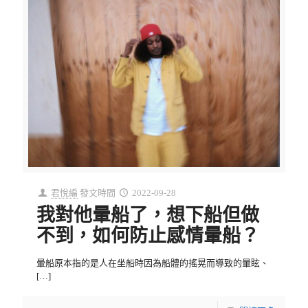
君悅編
發文時間
2022-09-28
我對他暈船了，想下船但做
不到，如何防止感情暈船？
暈船原本指的是人在坐船時因為船體的搖晃而導致的暈眩、
[…]