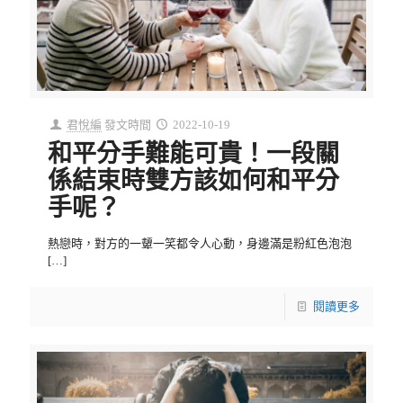
君悅編
發文時間
2022-10-19
和平分手難能可貴！一段關
係結束時雙方該如何和平分
手呢？
熱戀時，對方的一顰一笑都令人心動，身邊滿是粉紅色泡泡
[…]
閱讀更多