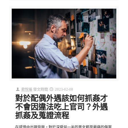
君悅編
發文時間
2023-02-08
對於配偶外遇該如何抓姦才
不會因違法吃上官司？外遇
抓姦及蒐證流程
在感情中出現背叛，對於深愛另一半的男女都是最痛的傷害