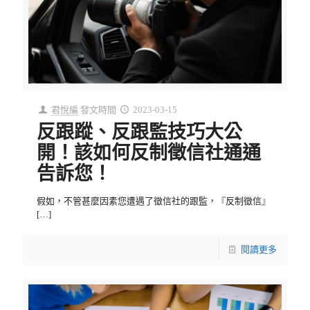
君悅編
發文時間
2023-03-15
反跟蹤、反跟監技巧大公
開！該如何反制徵信社通通
告訴您！
假如，不管甚麼因素您遭遇了徵信社的跟監，『反制徵信』
[…]
閱讀更多