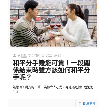
君悅編
發文時間
2022-10-19
和平分手難能可貴！一段關
係結束時雙方該如何和平分
手呢？
熱戀時，對方的一顰一笑都令人心動，身邊滿是粉紅色泡泡
[…]
閱讀更多