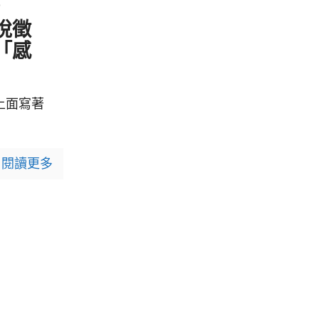
3
悅徵
「感
上面寫著
閱讀更多