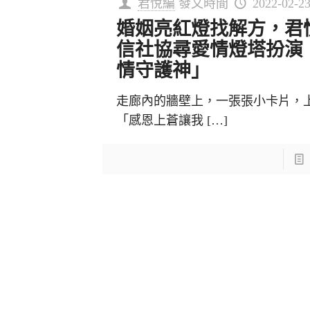
君悅編
發文時間
2022-02-2
婚姻亮紅燈找解方，君
信社協尋愛情燈塔扮演
情守護神」
走廊內的牆壁上，一張張小卡片，
「感恩上蒼讓我
[…]