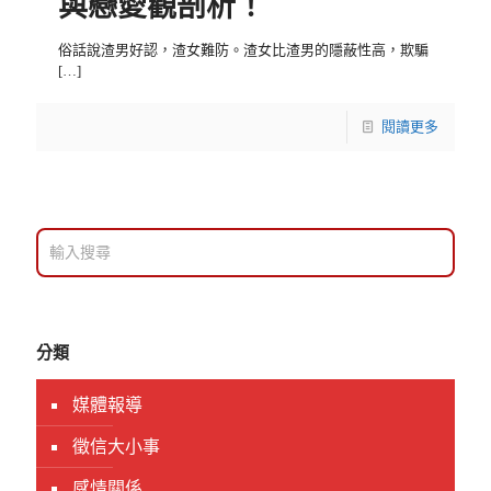
與戀愛觀剖析！
俗話說渣男好認，渣女難防。渣女比渣男的隱蔽性高，欺騙
[…]
閱讀更多
分類
媒體報導
徵信大小事
感情關係