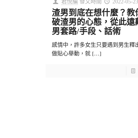
君悅編
發文時間
2022-05-2
渣男到底在想什麼？教
破渣男的心態，從此遠
男套路/手段、話術
感情中，許多女生只要遇到男生釋
做貼心舉動，就
[…]