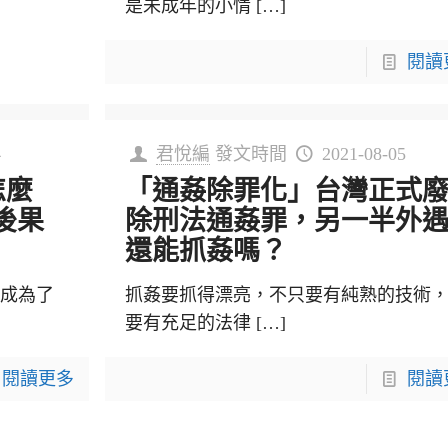
是未成年的小情
[…]
閱讀
4
君悅編
發文時間
2021-08-05
怎麼
「通姦除罪化」台灣正式
後果
除刑法通姦罪，另一半外
還能抓姦嗎？
卻成為了
抓姦要抓得漂亮，不只要有純熟的技術
要有充足的法律
[…]
閱讀更多
閱讀