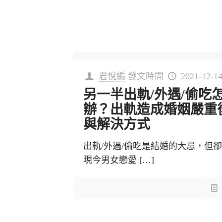
君悅編
發文時間
2021-12-1
另一半出軌/外遇/偷吃
辦？出軌造成婚姻嚴重
與解決方式
出軌/外遇/偷吃是結婚的大忌，但
現今男女戀愛
[…]