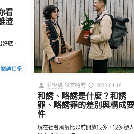
3
你看
離渣
出好感、
閱讀更多
君悅編
發文時間
2022-04-18
和誘、略誘是什麼？和誘
罪、略誘罪的差別與構成
件
現在社會風氣比以前開放很多，很多戀