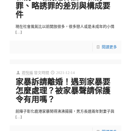
罪、略誘罪的差別與構成要
件
現在社會風氣比以前開放很多，很多戀人或是未成年的小情
[…]
閱讀更多
君悅編
發文時間
2021-12-14
家暴訴請離婚！遇到家暴要
怎麼處理？被家暴聲請保護
令有用嗎？
前陣子彰化鹿港家暴鬧得沸沸揚揚，男方長達兩年對妻子與
[…]