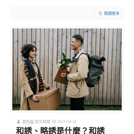
閱讀更多
君悅編
發文時間
2022-04-18
和誘、略誘是什麼？和誘