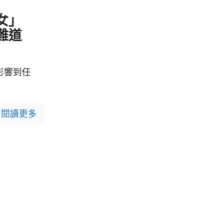
2
女」
難道
影響到任
閱讀更多