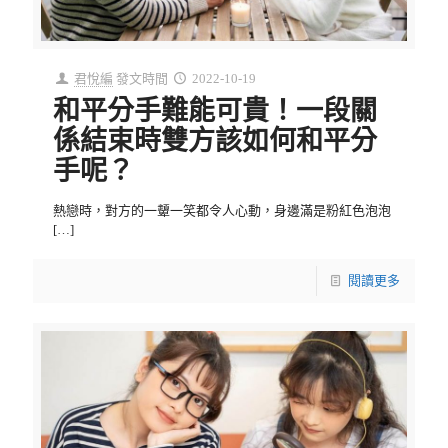
君悅編
發文時間
2022-10-19
和平分手難能可貴！一段關
係結束時雙方該如何和平分
手呢？
熱戀時，對方的一顰一笑都令人心動，身邊滿是粉紅色泡泡
[…]
閱讀更多