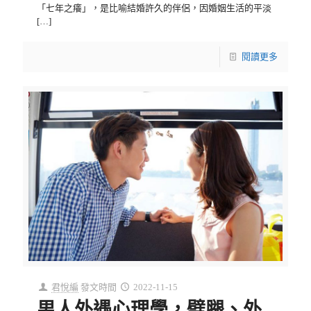
「七年之癢」，是比喻結婚許久的伴侶，因婚姻生活的平淡
[…]
閱讀更多
君悅編
發文時間
2022-11-15
男人外遇心理學，劈腿、外