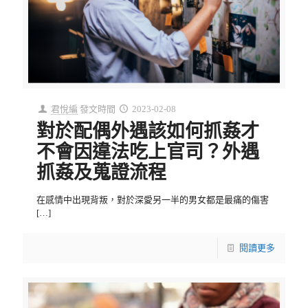
君悅編
發文時間
2023-02-08
對於配偶外遇該如何抓姦才
不會因違法吃上官司？外遇
抓姦及蒐證流程
在感情中出現背叛，對於深愛另一半的男女都是最痛的傷害
[…]
閱讀更多