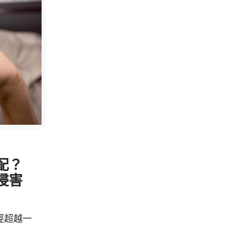
3
配？
侵害
經超越一