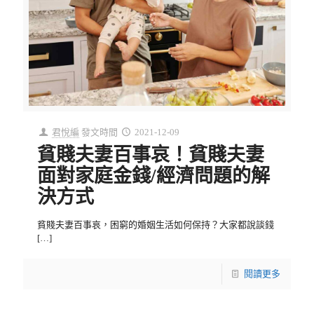
君悅編
發文時間
2021-12-09
貧賤夫妻百事哀！貧賤夫妻
面對家庭金錢/經濟問題的解
決方式
貧賤夫妻百事哀，困窮的婚姻生活如何保持？大家都說談錢
[…]
閱讀更多