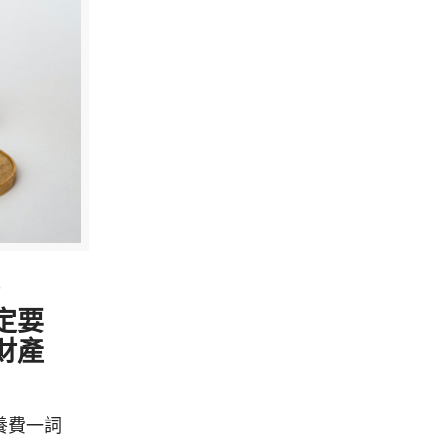
3
定要
財產
養費一詞