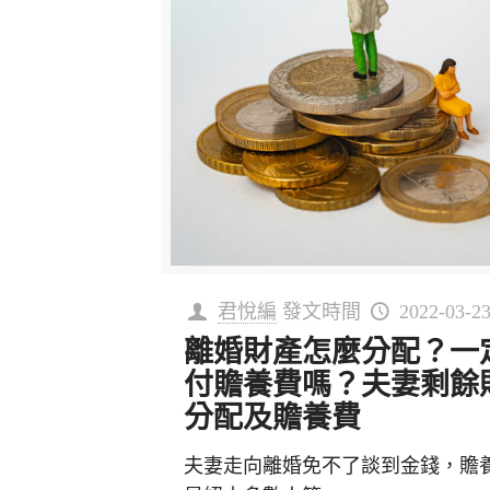
君悅編
發文時間
2022-03-2
離婚財產怎麼分配？一
付贍養費嗎？夫妻剩餘
分配及贍養費
夫妻走向離婚免不了談到金錢，贍