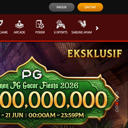
MASUK
DAFTAR
 GAME
ARCADE
POKER
E-SPORTS
SABUNG AYAM
PROMOSI