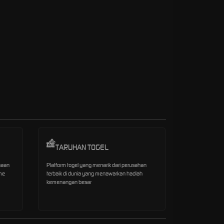
TARUHAN TOGEL
haan
Platform togel yang menarik dari perusahan
ame
terbaik di dunia yang menawarkan hadiah
kemenangan besar