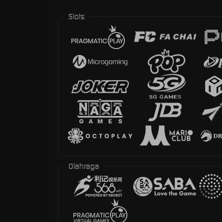
Slots
Olahraga