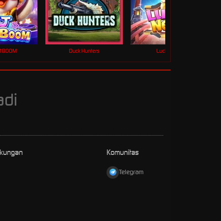
M BOOM
Duck Hunters
Lucky Neko
adi
kungan
Komunitas
Telegram