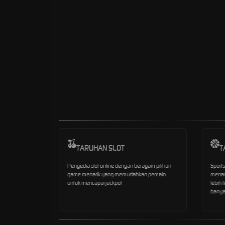
TARUHAN SLOT
T
Penyedia slot online dengan beragam pilihan
Sport
game menarik yang memudahkan pemain
menaw
untuk mencapai jackpot
lebih 
banya