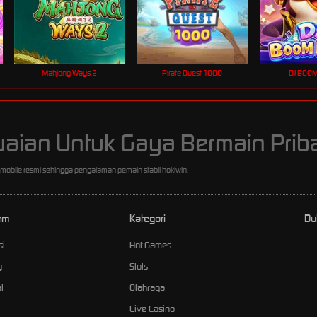
Mahjong Ways 2
Pirate Quest 1000
DJ BOO
uaian Untuk Gaya Bermain Prib
obile resmi sehingga pengalaman pemain stabil hokiwin.
orm
Kategori
Du
si
Hot Games
y
Slots
l
Olahraga
Live Casino