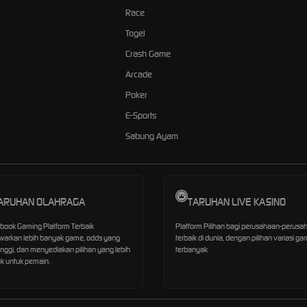
Race
Togel
Crash Game
Arcade
Poker
E-Sports
Sabung Ayam
ARUHAN OLAHRAGA
TARUHAN LIVE KASINO
sbook Gaming Platform Terbaik
Platform Pilihan bagi perusahaan-perusa
arkan lebih banyak game, odds yang
terbaik di dunia, dengan pilihan variasi g
tinggi, dan menyediakan pilihan yang lebih
terbanyak
k untuk pemain.