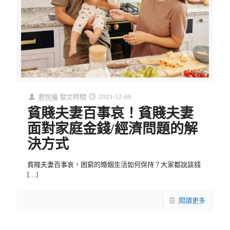
君悅編
發文時間
2021-12-09
貧賤夫妻百事哀！貧賤夫妻
面對家庭金錢/經濟問題的解
決方式
貧賤夫妻百事哀，困窮的婚姻生活如何保持？大家都說談錢
[…]
閱讀更多