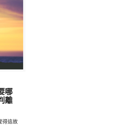
3
要哪
判離
覺得這故