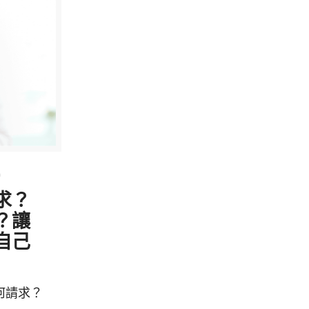
0
求？
？讓
自己
何請求？