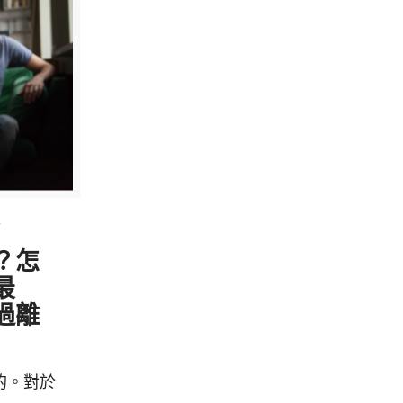
7
？怎
最
過離
的。對於