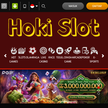
MASUK
DAFTAR
HOT
SLOTS
OLAHRAGA
LIVE
RACE
TOGEL
CRASH
ARCADE
POKER
E-
SABUN
GAMES
CASINO
GAME
SPORTS
AYAM