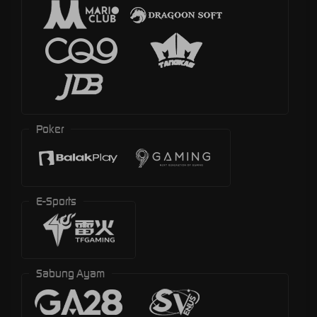
Poker
E-Sports
Sabung Ayam