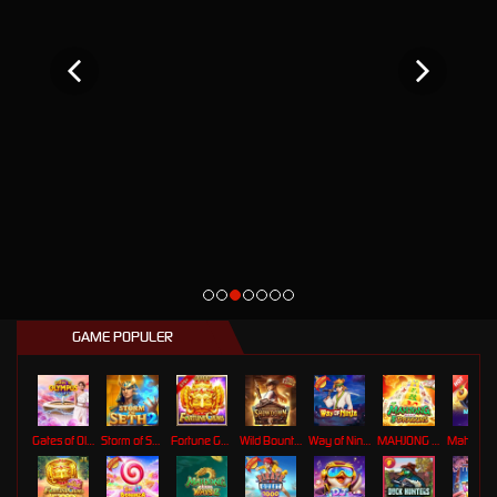
GAME POPULER
Gates of Olympus Roulette
Storm of Seth 2
Fortune Gems
Wild Bounty Showdown
Way of Ninja
MAHJONG 5 DRAGONS
Mahj