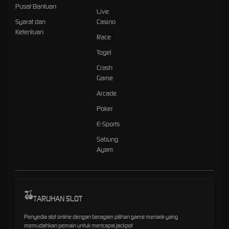
Pusat Bantuan
Live
Syarat dan
Casino
Ketentuan
Race
Togel
Crash
Game
Arcade
Poker
E-Sports
Sabung
Ayam
TARUHAN SLOT
Penyedia slot online dengan beragam pilihan game menarik yang
memudahkan pemain untuk mencapai jackpot