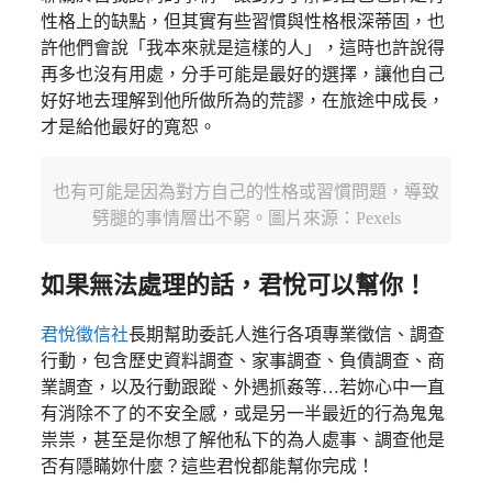
性格上的缺點，但其實有些習慣與性格根深蒂固，也
許他們會說「我本來就是這樣的人」，這時也許說得
再多也沒有用處，分手可能是最好的選擇，讓他自己
好好地去理解到他所做所為的荒謬，在旅途中成長，
才是給他最好的寬恕。
也有可能是因為對方自己的性格或習慣問題，導致
劈腿的事情層出不窮。圖片來源：Pexels
如果無法處理的話，君悅可以幫你！
君悅徵信社
長期幫助委託人進行各項專業徵信、調查
行動，包含歷史資料調查、家事調查、負債調查、商
業調查，以及行動跟蹤、外遇抓姦等…若妳心中一直
有消除不了的不安全感，或是另一半最近的行為鬼鬼
祟祟，甚至是你想了解他私下的為人處事、調查他是
否有隱瞞妳什麼？這些君悅都能幫你完成！