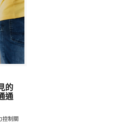
1
見的
通通
力控制關