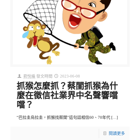
君悅編
發文時間
2023-06-08
抓猴怎麼抓？蔡閨抓猴為什
麼在徵信社業界中名聲響噹
噹？
“巴拉圭烏拉圭，抓猴找蔡閨”這句話相信60、70年代
[…]
閱讀更多