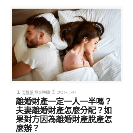
君悅編
發文時間
2023-06-04
離婚財產一定一人一半嗎？
夫妻離婚財產怎麼分配？如
果對方因為離婚財產脫產怎
麼辦？