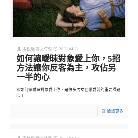
君悅編
發文時間
2023-04-21
如何讓曖昧對象愛上你，5招
方法讓你反客為主，攻佔另
一半的心
該如何讓曖昧對象愛上你，是很多男女在戀愛前的重要課題
[…]
閱讀更多