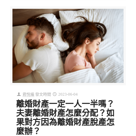
君悅編
發文時間
2023-06-04
離婚財產一定一人一半嗎？
夫妻離婚財產怎麼分配？如
果對方因為離婚財產脫產怎
麼辦？