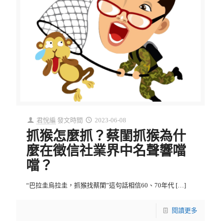
君悅編
發文時間
2023-06-08
抓猴怎麼抓？蔡閨抓猴為什
麼在徵信社業界中名聲響噹
噹？
“巴拉圭烏拉圭，抓猴找蔡閨”這句話相信60、70年代
[…]
閱讀更多