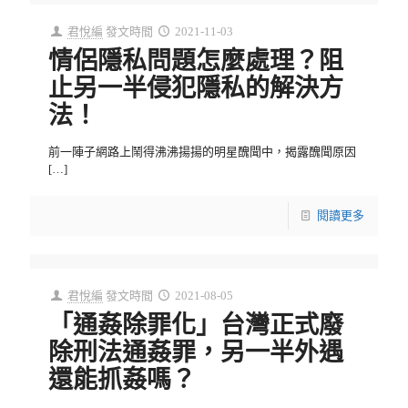
君悅編
發文時間
2021-11-03
情侶隱私問題怎麼處理？阻
止另一半侵犯隱私的解決方
法！
前一陣子網路上鬧得沸沸揚揚的明星醜聞中，揭露醜聞原因
[…]
閱讀更多
君悅編
發文時間
2021-08-05
「通姦除罪化」台灣正式廢
除刑法通姦罪，另一半外遇
還能抓姦嗎？